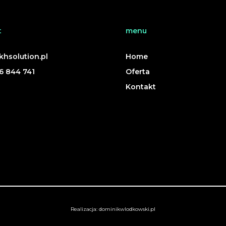
t
menu
hsolution.pl
Home
6 844 741
Oferta
Kontakt
Realizacja:
dominikwlodkowski.pl