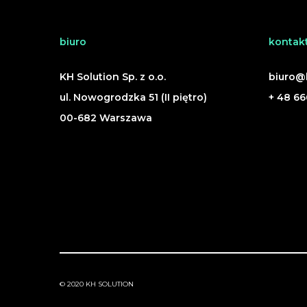
biuro
kontak
KH Solution Sp. z o.o.
biuro@k
ul. Nowogrodzka 51 (II piętro)
+ 48 66
00-682 Warszawa
© 2020 KH SOLUTION